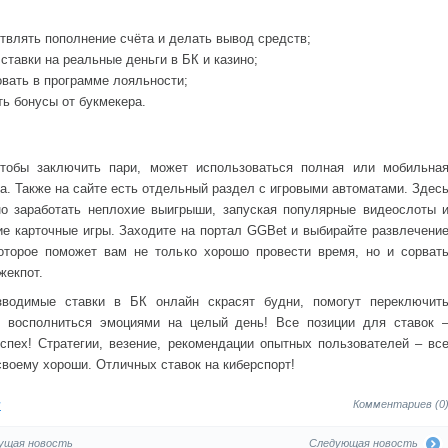
твлять пополнение счёта и делать вывод средств;
ставки на реальные деньги в БК и казино;
овать в программе лояльности;
ть бонусы от букмекера.
тобы заключить пари, может использоваться полная или мобильна
а. Также на сайте есть отдельный раздел с игровыми автоматами. Здес
о заработать неплохие выигрыши, запуская популярные видеослоты 
ие карточные игры. Заходите на портал GGBet и выбирайте развлечени
оторое поможет вам не только хорошо провести время, но и сорват
жекпот.
зводимые ставки в БК онлайн скрасят будни, помогут переключит
 восполниться эмоциями на целый день! Все позиции для ставок 
спех! Стратегии, везение, рекомендации опытных пользователей – вс
своему хороши. Отличных ставок на киберспорт!
я
Комментариев (0
ущая новость
Следующая новость