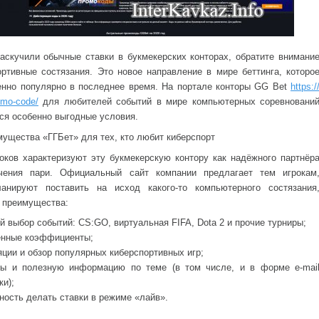
аскучили обычные ставки в букмекерских конторах, обратите внимани
ортивные состязания. Это новое направление в мире беттинга, которо
енно популярно в последнее время. На портале конторы GG Bet
https:/
omo-code/
для любителей событий в мире компьютерных соревновани
ся особенно выгодные условия.
мущества «ГГБет» для тех, кто любит киберспорт
оков характеризуют эту букмекерскую контору как надёжного партнёр
чения пари. Официальный сайт компании предлагает тем игрокам
анируют поставить на исход какого-то компьютерного состязания
 преимущества:
й выбор событий: CS:GO, виртуальная FIFA, Dota 2 и прочие турниры;
нные коэффициенты;
яции и обзор популярных киберспортивных игр;
зы и полезную информацию по теме (в том числе, и в форме e-mai
ки);
ность делать ставки в режиме «лайв».