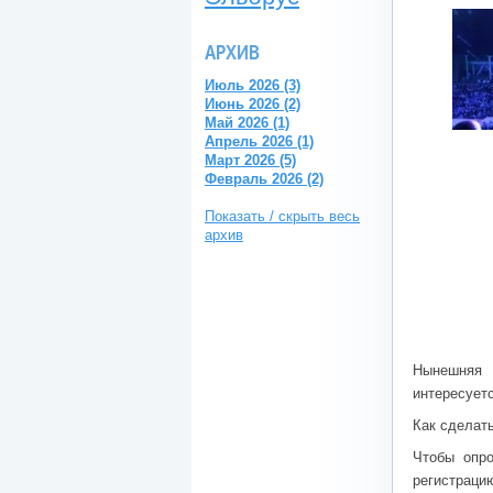
АРХИВ
Июль 2026 (3)
Июнь 2026 (2)
Май 2026 (1)
Апрель 2026 (1)
Март 2026 (5)
Февраль 2026 (2)
Показать / скрыть весь
архив
Нынешняя 
интересует
Как сделать
Чтобы опро
регистраци