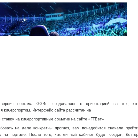
версия портала GGBet создавалась с ориентацией на тех, кт
ся киберспортом. Интерфейс сайта рассчитан на
 ставку на киберспортивные событие на сайте «ГГБет»
бовать на деле конкретны прогноз, вам понадобится сначала пройт
ю на портале. После того, как личный кабинет будет создан, бетте