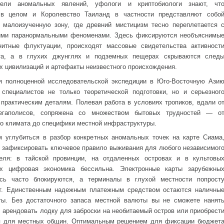
тели аномальных явлений, уфологи и криптобиологи знают, чт
 в целом и Королевство Таиланд в частности представляют собо
, малоизученную зону, где древний мистицизм тесно переплетается 
ыми паранормальными феноменами. Здесь фиксируются необъяснимы
нитные флуктуации, происходят массовые свидетельства активност
ста, а в глухих джунглях и подземных пещерах скрываются след
х цивилизаций и артефакты неизвестного происхождения.
я полноценной исследовательской экспедиции в Юго-Восточную Ази
 специалистов не только теоретической подготовки, но и серьезног
 практическим деталям. Полевая работа в условиях тропиков, вдали о
егаполисов, сопряжена со множеством бытовых трудностей — о
го климата до специфики местной инфраструктуры.
 углубиться в разбор конкретных аномальных точек на карте Сиама
 зафиксировать ключевое правило выживания для любого независимог
еля: в тайской провинции, на отдаленных островах и в культовы
ях цифровая экономика бессильна. Электронные карты зарубежны
есь часто блокируются, а терминалы в глухой местности попрост
т. Единственным надежным платежным средством остаются наличны
ты. Без достаточного запаса местной валюты вы не сможете нанят
, арендовать лодку для заброски на необитаемый остров или приобрест
я для местных общин. Оптимальным решением для фиксации бюджет