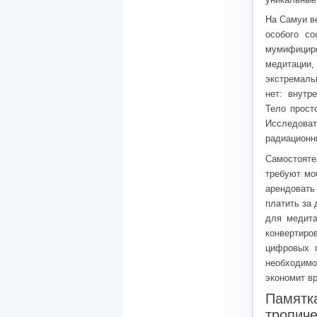
На Самуи в
особого со
мумифицир
медитации
экстремаль
нет: внутр
Тело прост
Исследоват
радиационн
Самостоят
требуют мо
арендовать
платить за
для медита
конвертиро
цифровых 
необходимо
экономит в
Памятк
тропич