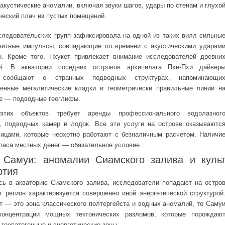
 акустические аномалии, включая звуки шагов, удары по стенам и глухо
ческий плач из пустых помещений.
следовательских групп зафиксировала на одной из таких вилл сильны
нитные импульсы, совпадающие по времени с акустическими ударам
н. Кроме того, Пхукет привлекает внимание исследователей древни
ий. В акватории соседних островов архипелага Пхи-Пхи дайвер
о сообщают о странных подводных структурах, напоминающи
енные мегалитические кладки и геометрически правильные линии н
е — подводные геоглифы.
этих объектов требует аренды профессионального водолазног
, подводных камер и лодок. Все эти услуги на острове оказываютс
ицами, которые неохотно работают с безналичным расчетом. Наличи
апаса местных денег — обязательное условие.
 Самуи: аномалии Сиамского залива и куль
ртия
ь в акваторию Сиамского залива, исследователи попадают на остро
т регион характеризуется совершенно иной энергетической структурой
т — это зона классического полтергейста и водных аномалий, то Саму
онцентрации мощных тектонических разломов, которые порождаю
геопатогенные и энергетические зоны.