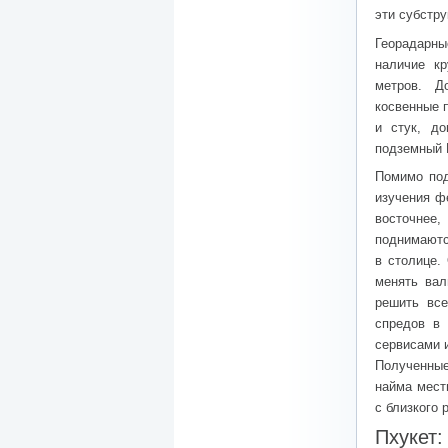
эти субстр
Георадарны
наличие к
метров. Д
косвенные 
и стук, д
подземный 
Помимо под
изучения ф
восточнее
поднимаются
в столице.
менять вал
решить все
спредов в 
сервисами
Полученные
найма мест
с близкого 
Пхукет: