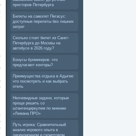
ы
просторов Петербурга
е
Билеты на самолет Пегасус:
т
доступные перелеты без лишних
затрат
и
Сколько стоит билет из Санкт-
Петербурга до Москвы на
автобусе в 2026 году?
а
Бонусы букмекеров: что
т
предлагают конторы?
й
х
Преимущества отдыха в Адыгее:
и
что посмотреть и как выбрать
отель
и
Неочевидные задачи, которые
м
проще решить со
штангенциркулем по мнению
х
«Лемана ПРО»
е
о
Путь игрока: Сравнительный
и
анализ игрового опыта в
т
лицензионном и скриптовом