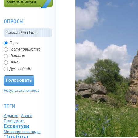
Регистрация (всего за 10
секунд)
ОПРОСЫ
Кавказ для Вас ...
Горы
Гостеприимство
Шашлык
Вино
Дух свободы
Голосовать
Результаты опроса
ТЕГИ
Адыгея
,
Анапа
,
Геленджик
,
Ессентуки
,
Минеральные воды
,
Эльбрус