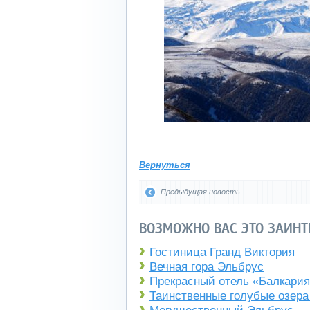
Вернуться
Предыдущая новость
ВОЗМОЖНО ВАС ЭТО ЗАИНТ
Гостиница Гранд Виктория
Вечная гора Эльбрус
Прекрасный отель «Балкари
Таинственные голубые озера