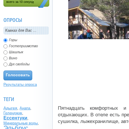
Регистрация (всего за 10
секунд)
ОПРОСЫ
Кавказ для Вас ...
Горы
Гостеприимство
Шашлык
Вино
Дух свободы
Голосовать
Результаты опроса
ТЕГИ
Пятнадцать комфортных и
Адыгея
,
Анапа
,
Геленджик
,
отдыхающих. В отеле есть пре
Ессентуки
,
сушилка, лыжехранилище, авт
Минеральные воды
,
Эльбрус