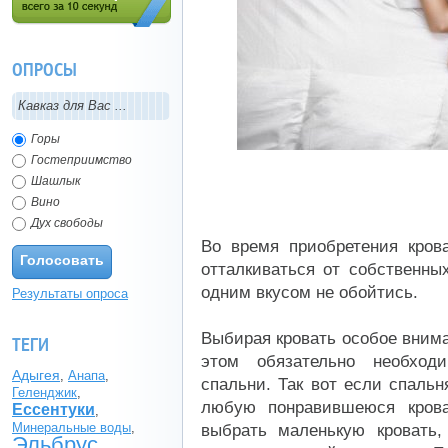
Регистрация (всего за 10
секунд)
ОПРОСЫ
Кавказ для Вас ...
Горы
Гостеприимство
Шашлык
Вино
Дух свободы
Во время приобретения кров
Голосовать
отталкиваться от собственны
одним вкусом не обойтись.
Результаты опроса
Выбирая кровать особое вним
ТЕГИ
этом обязательно необход
Адыгея
,
Анапа
,
спальни. Так вот если спаль
Геленджик
,
любую понравившеюся крова
Ессентуки
,
Минеральные воды
,
выбрать маленькую кровать,
Эльбрус