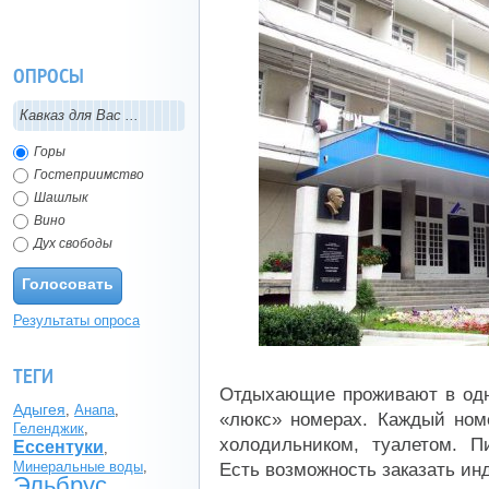
Регистрация (всего за 10
секунд)
ОПРОСЫ
Кавказ для Вас ...
Горы
Гостеприимство
Шашлык
Вино
Дух свободы
Голосовать
Результаты опроса
ТЕГИ
Отдыхающие проживают в одн
Адыгея
,
Анапа
,
«люкс» номерах. Каждый ном
Геленджик
,
холодильником, туалетом. П
Ессентуки
,
Минеральные воды
,
Есть возможность заказать и
Эльбрус